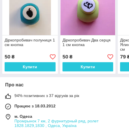
Діркопробивач полуниця 1
Діркопробивач Два серця
Дірк
см кнопка
1 см кнопка
Ялин
см
50
50
79
₴
₴
Купити
Купити
Про нас
94% позитивних з 37 відгуків за рік
Працює з 18.03.2012
м. Одеса
Промрынок 7 км, 2 фурнитурный ряд, ролет
1828.1829,1830 , Одеса, Україна