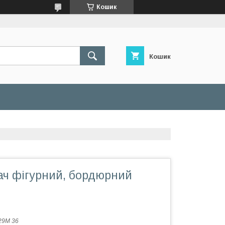
Кошик
Кошик
ач фігурний, бордюрний
29M 36