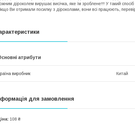
ожним діроколем вирушає висічка, яке їм зроблене!!! У такий спосіб
кщо Ви отримали посилку з діроколами, вони всі працюють, переві
арактеристики
Основні атрибути
раїна виробник
Китай
нформація для замовлення
іна:
108 ₴