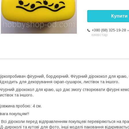
Купити
+380 (68) 325-19-28
киевстар
іркопробивач фігурний, бордюрний. Фігурний дірококол для краю, 
ідходить для декорування скрап-сушарок, листівок та іншого.
ігурний дірококол для краю, що дає змогу створювати фігурні кем
истівок та іншого.
овжина пробою: 4 см.
Увага покупцям!!
сі діроколи перед відправленням покупцеві перевіряються на прац
Д-дироколі та кутові для фото, інші моделі паковання відкриваєть