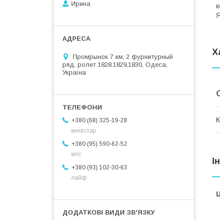
Ирина
к
Я
Х
Промрынок 7 км, 2 фурнитурный
ряд, ролет 1828.1829,1830, Одеса,
Україна
К
+380 (68) 325-19-28
киевстар
+380 (95) 590-62-52
мтс
І
+380 (93) 102-30-63
лайф
Ц