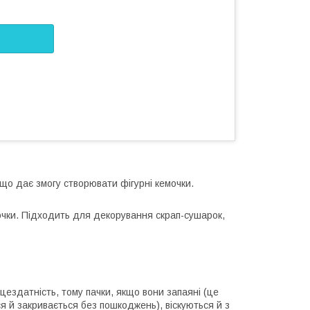
що дає змогу створювати фігурні кемочки.
очки. Підходить для декорування скрап-сушарок,
ездатність, тому пачки, якщо вони запаяні (це
ся й закривається без пошкоджень), віскуються й з