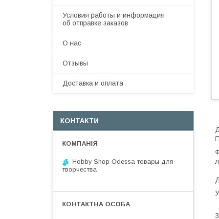
Условия работы и информация
об отправке заказов
О нас
Отзывы
Доставка и оплата
КОНТАКТИ
Д
П
Ф
л
Hobby Shop Odessa товары для
творчества
Д
В
3