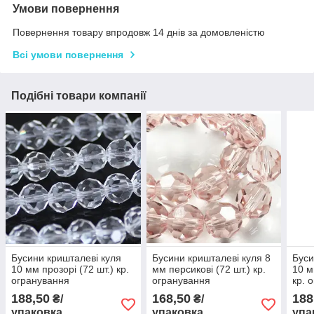
Умови повернення
Повернення товару впродовж 14 днів за домовленістю
Всі умови повернення
Подібні товари компанії
Бусини кришталеві куля
Бусини кришталеві куля 8
Буси
10 мм прозорі (72 шт.) кр.
мм персикові (72 шт.) кр.
10 м
огранування
огранування
кр. 
188,50
168,50
188
₴/
₴/
упаковка
упаковка
упа