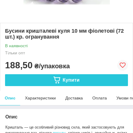
Бусини кришталеві куля 10 мм фіолетові (72
шт.) кр. огранування
В наявності
Тільки опт
188,50
₴/упаковка
Купити
Опис
Характеристики
Доставка
Оплата
Умови п
Опис
Кришталь — це особливий різновид скла, який застосовують для
виготовлення ваз, різного
посуду
, світильників і, звичайно ж, всіма