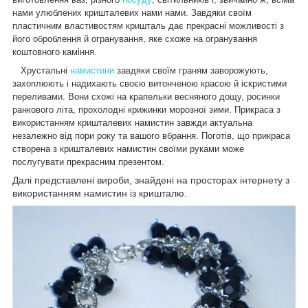
нами улюблених кришталевих нами нами. Завдяки своїм
пластичним властивостям кришталь дає прекрасні можливості з
його оброблення й огранування, яке схоже на огранування
коштовного каміння.
Хрустальні
намистини
завдяки своїм граням заворожують,
захоплюють і надихають своєю витонченою красою й іскристими
переливами. Вони схожі на крапельки весняного дощу, росинки
ранкового літа, прохолодні крижинки морозної зими. Прикраса з
використанням кришталевих намистин завжди актуальна
незалежно від пори року та вашого вбрання. Поготів, що прикраса
створена з кришталевих намистин своїми руками може
послугувати прекрасним презентом.
Далі представлені вироби, знайдені на просторах інтернету з
використанням намистин із кришталю.