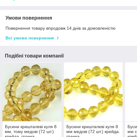
Умови повернення
Повернення товару впродовж 14 днів за домовленістю
Всі умови повернення
Подібні товари компанії
Бусини кришталеві куля 8
Бусини кришталеві куля 8
Буси
мм, тому медові (72 шт.)
мм медові (72 шт.) крейда.
мм с
крейда. гранка
гранка
крей