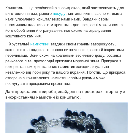
Кришталь — це особливий різновид скла, який застосовують для
виготовлення ваз, різного
посуду
, світильників і, звісно ж, всіма
нами улюблених кришталевих нами нами. Завдяки своїм
пластичним властивостям кришталь дає прекрасні можливості з
його оброблення й огранування, яке схоже на огранування
коштовного каміння.
Хрустальні
намистини
завдяки своїм граням заворожують,
захоплюють і надихають своєю витонченою красою й іскристими
переливами. Вони схожі на крапельки весняного дощу, росинки
ранкового літа, прохолодні крижинки морозної зими. Прикраса з
використанням кришталевих намистин завжди актуальна
незалежно від пори року та вашого вбрання. Поготів, що прикраса
створена з кришталевих намистин своїми руками може
послугувати прекрасним презентом.
Далі представлені вироби, знайдені на просторах інтернету з
використанням намистин із кришталю.