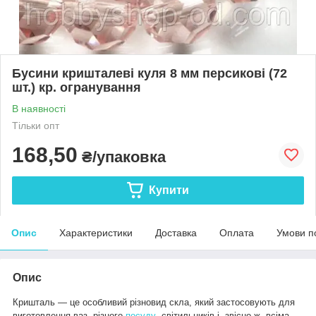
Бусини кришталеві куля 8 мм персикові (72
шт.) кр. огранування
В наявності
Тільки опт
168,50
₴/упаковка
Купити
Опис
Характеристики
Доставка
Оплата
Умови п
Опис
Кришталь — це особливий різновид скла, який застосовують для
виготовлення ваз, різного
посуду
, світильників і, звісно ж, всіма