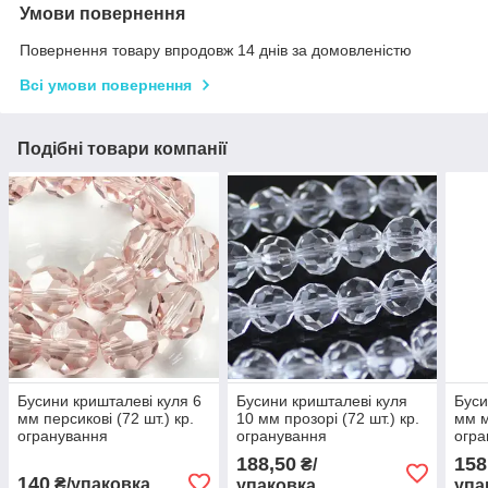
Умови повернення
Повернення товару впродовж 14 днів за домовленістю
Всі умови повернення
Подібні товари компанії
Бусини кришталеві куля 6
Бусини кришталеві куля
Буси
мм персикові (72 шт.) кр.
10 мм прозорі (72 шт.) кр.
мм м
огранування
огранування
огра
188,50
158
₴/
140
₴/упаковка
упаковка
упа