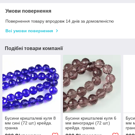
Умови повернення
Повернення товару впродовж 14 днів за домовленістю
Всі умови повернення
Подібні товари компанії
Бусини кришталеві куля 8
Бусини кришталеві куля 6
Буси
мм сині (72 шт.) крейда.
мм виноградні (72 шт.)
мм м
гранка
крейда. гранка
гран