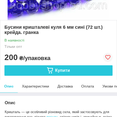
Бусини кришталеві куля 6 мм сині (72 шт.)
крейда. гранка
В наявності
Тільки опт
200
₴/упаковка
Купити
Опис
Характеристики
Доставка
Оплата
Умови п
Опис
Кришталь — це особливий різновид скла, який застосовують для
виготовлення ваз, різного
посуду
, світильників і, звичайно ж, всіма