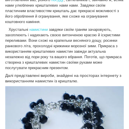
нами улюблених кришталевих нами нами. Завдяки своїм
пластичним властивостям кришталь дає прекрасні можливості з
його оброблення й огранування, яке схоже на огранування
коштовного каміння.
Хрустальні
намистини
завдяки своїм граням зачаровують,
захоплюють і надихають своєю витонченою красою й іскристими
переливами. Вони схожі на крапельки весняного дощу, росинки
ранкового літа, прохолодні крижинки морозної зими. Прикраса з
використанням кришталевих намистин завжди актуальна
незалежно від пори року та вашого вбрання. Поготів, що прикраса
створена з кришталевих намистин своїми руками може
послугувати прекрасним презентом.
Далі представлені вироби, знайдені на просторах інтернету з
використанням намистин із кришталю.