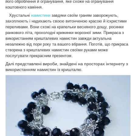
його оброблення й огранування, яке схоже на огранування
коштовного каміння.
Хрустальні
намистини
завдяки своїм граням заворожують,
захоплюють і надихають своєю витонченою красою й іскристими
переливами. Вони схожі на крапельки весняного дощу, росинки
ранкового літа, прохолодні крижинки морозної зими. Прикраса з
використанням кришталевих намистин завжди актуальна
незалежно від пори року та вашого вбрання. Поготів, що прикраса
створена з кришталевих намистин своїми руками може
послугувати прекрасним презентом.
Далі представлені вироби, знайдені на просторах інтернету з
використанням намистин із кришталю.