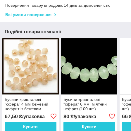
Повернення товару впродовж 14 днів за домовленістю
Всі умови повернення
Подібні товари компанії
Бусини кришталеві
Бусини кришталеві
Буси
"сфера" 4 мм бежевий
"сфера" 6 мм. м'ятний
"сфе
нефрит із бежевим
нефрит (100 шт.)
шт.)
металіком АВ
67,50
80
66
₴/упаковка
₴/упаковка
₴
Купити
Купити