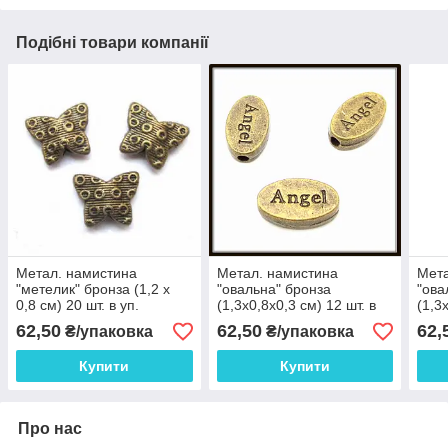
Подібні товари компанії
Метал. намистина
Метал. намистина
Мета
"метелик" бронза (1,2 х
"овальна" бронза
"ова
0,8 см) 20 шт. в уп.
(1,3х0,8х0,3 см) 12 шт. в
(1,3
уп.
уп.
62,50
62,50
62,
₴/упаковка
₴/упаковка
Купити
Купити
Про нас