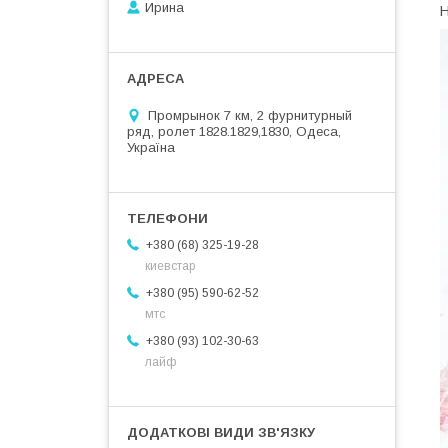
Ирина
Н
Промрынок 7 км, 2 фурнитурный
ряд, ролет 1828.1829,1830, Одеса,
Україна
+380 (68) 325-19-28
киевстар
+380 (95) 590-62-52
мтс
+380 (93) 102-30-63
лайф