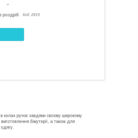
в роздріб
Код:
2819
і в колах ручок завдяки своєму широкому
 виготовлення біжутерії, а також для
 одягу.