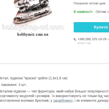
Показати оптові ціни
В наявності
Оптом і 
Купити
+380 (68) 325-19-28
киевстар
етал. підвіска "праска" срібло (1,6х1,8 см)
 пакованні 3 шт.
еталеві підвіски — тип фурнітури, який набув більшої популярност
сортименту моделей і розмірів. Їх використовують не тільки під час
иготовлення всіляких брелоків, у
скрапбукінгу
, і як елементи декору