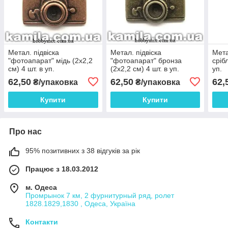
Метал. підвіска
Метал. підвіска
Мета
"фотоапарат" мідь (2х2,2
"фотоапарат" бронза
сріб
см) 4 шт. в уп.
(2х2,2 см) 4 шт. в уп.
уп.
62,50
62,50
62,
₴/упаковка
₴/упаковка
Купити
Купити
Про нас
95% позитивних з 38 відгуків за рік
Працює з 18.03.2012
м. Одеса
Промрынок 7 км, 2 фурнитурный ряд, ролет
1828.1829,1830 , Одеса, Україна
Контакти