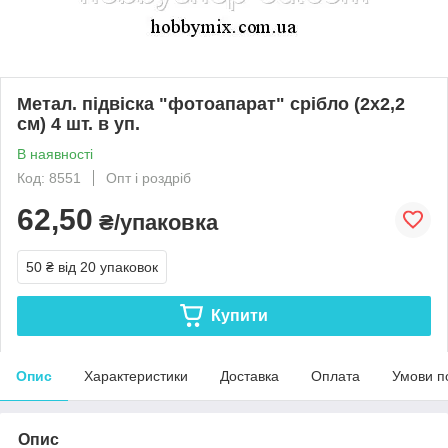
Метал. підвіска "фотоапарат" срібло (2х2,2
см) 4 шт. в уп.
В наявності
Код: 8551
Опт і роздріб
62,50
₴/упаковка
50 ₴
від 20 упаковок
Купити
Опис
Характеристики
Доставка
Оплата
Умови п
Опис