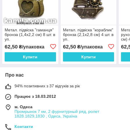
Метал. підвіска "гаманця"
Метал. підвіска "кораблик"
Мета
бронза (1,4х2,2 см) 8 шт. в
бронза (2,1х2,8 см) 4 шт. в
рухо
уп.
уп.
см) 4
62,50
62,50
62,
₴/упаковка
₴/упаковка
Купити
Купити
Про нас
94% позитивних з 37 відгуків за рік
Працює з 18.03.2012
м. Одеса
Промрынок 7 км, 2 фурнитурный ряд, ролет
1828.1829,1830 , Одеса, Україна
Контакти