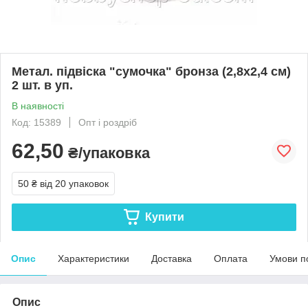
Метал. підвіска "сумочка" бронза (2,8х2,4 см)
2 шт. в уп.
В наявності
Код: 15389
Опт і роздріб
62,50
₴/упаковка
50 ₴
від 20 упаковок
Купити
Опис
Характеристики
Доставка
Оплата
Умови п
Опис