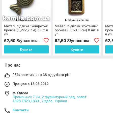
Метал. підвіска "конфетка"
Метал. підвіска "коктейль"
Мета
бронза (1,2х2,7 см) 3 шт. в
бронза (0,9х1,9 см) 8 шт. в
брон
уп.
уп.
в уп.
62,50
62,50
62,
₴/упаковка
₴/упаковка
Купити
Купити
Про нас
95% позитивних з 38 відгуків за рік
Працює з 18.03.2012
м. Одеса
Промрынок 7 км, 2 фурнитурный ряд, ролет
1828.1829,1830 , Одеса, Україна
Контакти