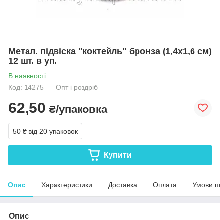
Метал. підвіска "коктейль" бронза (1,4х1,6 см)
12 шт. в уп.
В наявності
Код: 14275
Опт і роздріб
62,50
₴/упаковка
50 ₴
від 20 упаковок
Купити
Опис
Характеристики
Доставка
Оплата
Умови п
Опис