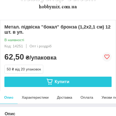
Метал. підвіска "бокал" бронза (1,2х2,1 см) 12
шт. в уп.
В наявності
Код: 14251
Опт і роздріб
62,50
₴/упаковка
50 ₴
від 20 упаковок
Купити
Опис
Характеристики
Доставка
Оплата
Умови п
Опис