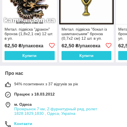
Метал. підвіска "дракон"
Метал. підвіска "бокал із
Мета
бронза (1,8х2,1 см) 12 шт.
шампанським" бронза
брон
в уп.
(0,7х2 см) 12 шт. в уп.
уп.
62,50
62,50
62,
₴/упаковка
₴/упаковка
Купити
Купити
Про нас
94% позитивних з 37 відгуків за рік
Працює з 18.03.2012
м. Одеса
Промрынок 7 км, 2 фурнитурный ряд, ролет
1828.1829,1830 , Одеса, Україна
Контакти