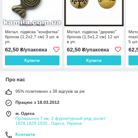
Метал. підвіска "конфетка"
Метал. підвіска "дерево"
Мета
бронза (1,2х2,7 см) 3 шт. в
бронза (1,5х1,2 см) 12 шт.
maxi
уп.
в уп.
5 шт.
62,50
62,50
62,
₴/упаковка
₴/упаковка
Купити
Купити
Про нас
95% позитивних з 38 відгуків за рік
Працює з 18.03.2012
м. Одеса
Промрынок 7 км, 2 фурнитурный ряд, ролет
1828.1829,1830 , Одеса, Україна
Контакти