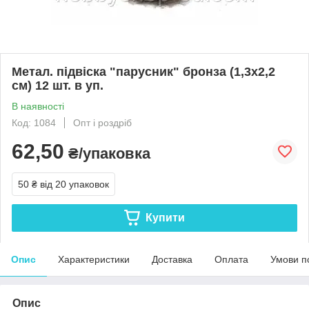
Метал. підвіска "парусник" бронза (1,3х2,2
см) 12 шт. в уп.
В наявності
Код: 1084
Опт і роздріб
62,50
₴/упаковка
50 ₴
від 20 упаковок
Купити
Опис
Характеристики
Доставка
Оплата
Умови п
Опис