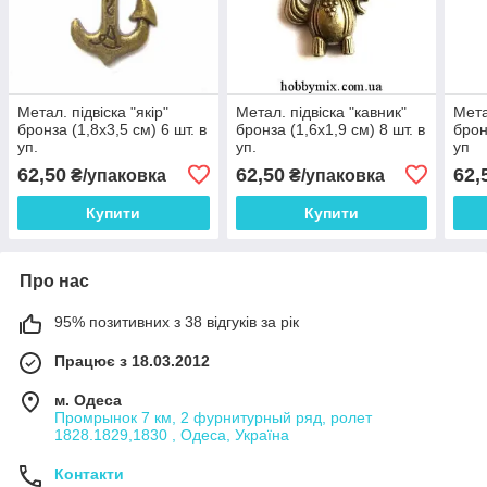
Метал. підвіска "якір"
Метал. підвіска "кавник"
Мета
бронза (1,8х3,5 см) 6 шт. в
бронза (1,6х1,9 см) 8 шт. в
брон
уп.
уп.
уп
62,50
62,50
62,
₴/упаковка
₴/упаковка
Купити
Купити
Про нас
95% позитивних з 38 відгуків за рік
Працює з 18.03.2012
м. Одеса
Промрынок 7 км, 2 фурнитурный ряд, ролет
1828.1829,1830 , Одеса, Україна
Контакти