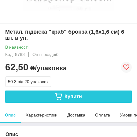
Метал. підвіска "краб" бронза (1,6х1,6 см) 6
шт. в уп.
В наявності
Код: 8783
Опт і роздріб
62,50
₴/упаковка
50 ₴
від 20 упаковок
Купити
Опис
Характеристики
Доставка
Оплата
Умови п
Опис