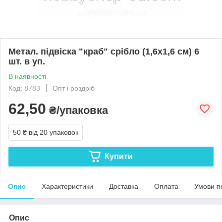
Метал. підвіска "краб" срібло (1,6х1,6 см) 6
шт. в уп.
В наявності
Код: 8783
Опт і роздріб
62,50
₴/упаковка
50 ₴
від 20 упаковок
Купити
Опис
Характеристики
Доставка
Оплата
Умови п
Опис