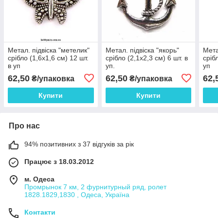
Метал. підвіска "метелик"
Метал. підвіска "якорь"
Мета
срібло (1,6х1,6 см) 12 шт.
срібло (2,1х2,3 см) 6 шт. в
сріб
в уп
уп.
уп
62,50
62,50
62,
₴/упаковка
₴/упаковка
Купити
Купити
Про нас
94% позитивних з 37 відгуків за рік
Працює з 18.03.2012
м. Одеса
Промрынок 7 км, 2 фурнитурный ряд, ролет
1828.1829,1830 , Одеса, Україна
Контакти