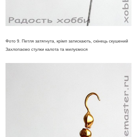
Фото 9. Петля затягнута, крімп затискають, скінець скушений
Захлопаємо стулки калота та милуємося