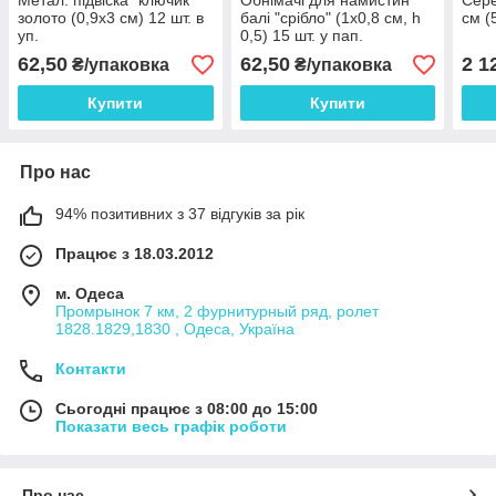
Метал. підвіска "ключик"
Обнімачі для намистин
Сере
золото (0,9х3 см) 12 шт. в
балі "срібло" (1х0,8 см, h
см (
уп.
0,5) 15 шт. у пап.
62,50
62,50
2 1
₴/упаковка
₴/упаковка
Купити
Купити
Про нас
94% позитивних з 37 відгуків за рік
Працює з 18.03.2012
м. Одеса
Промрынок 7 км, 2 фурнитурный ряд, ролет
1828.1829,1830 , Одеса, Україна
Контакти
Сьогодні працює з 08:00 до 15:00
Показати весь графік роботи
Про нас