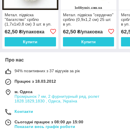
Метал. підвіска
Метал. підвіска "сердечко"
Мета
"багатство" срібло
срібло (0,9х1,2 см) 25 шт.
сріб
(1,7х1х0,8 см) 3 шт. в уп.
в уп.
в уп.
62,50
62,50
62,
₴/упаковка
₴/упаковка
Купити
Купити
Про нас
94% позитивних з 37 відгуків за рік
Працює з 18.03.2012
м. Одеса
Промрынок 7 км, 2 фурнитурный ряд, ролет
1828.1829,1830 , Одеса, Україна
Контакти
Сьогодні працює з 08:00 до 15:00
Показати весь графік роботи