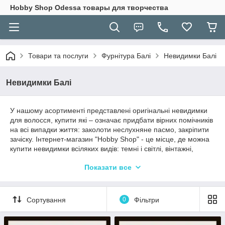
Hobbу Shop Odessa товары для творчества
Товари та послуги
Фурнітура Балі
Невидимки Балі
Невидимки Балі
У нашому асортименті представлені оригінальні невидимки
для волосся, купити які – означає придбати вірних помічників
на всі випадки життя: заколоти неслухняне пасмо, закріпити
зачіску. Інтернет-магазин "Hobby Shop" - це місце, де можна
купити невидимки всіляких видів: темні і світлі, вінтажні,
зовсім прості і з декоративними елементами. Заколка-
Показати все
невидимка - вірний друг кожної дівчини!
Сортування
0
Фільтри