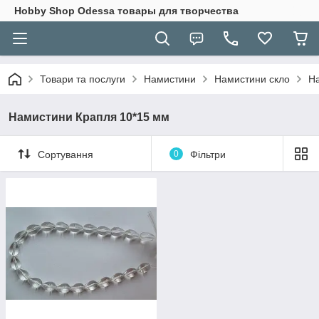
Hobbу Shop Odessa товары для творчества
Товари та послуги
Намистини
Намистини скло
Н
Намистини Крапля 10*15 мм
Сортування
0
Фільтри