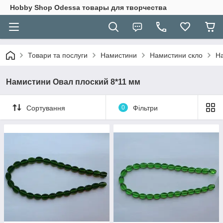
Hobbу Shop Odessa товары для творчества
Товари та послуги
Намистини
Намистини скло
На
Намистини Овал плоский 8*11 мм
Сортування
0
Фільтри