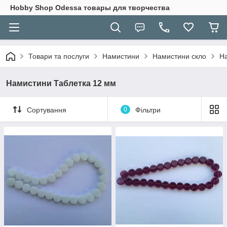
Hobbу Shop Odessa товары для творчества
Товари та послуги
Намистини
Намистини скло
На
Намистини Таблетка 12 мм
Сортування
0
Фільтри