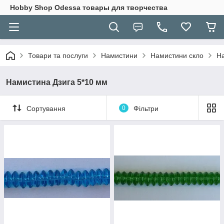
Hobbу Shop Odessa товары для творчества
Товари та послуги
Намистини
Намистини скло
На
Намистина Дзига 5*10 мм
Сортування
0
Фільтри