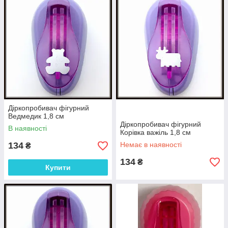
розрахована на роботу з конкретним дироколом. Такі
дироколи ідеально підходять для різних видів художньої
творчості.
Всі дироколи перед відправкою покупцю, перевіряються на
працездатність, тому упаковки, якщо вони запаяні (це 3Д
дироколи і кутові для фото, інші моделі упаковка
відкривається і закривається без пошкоджень),
розкриваються і з кожним діркопробивачем відправляється
висічка яка їм зроблена!!! Таким чином ми намагаємося
захистити покупців від шлюбу!!! Якщо Ви отримали посилку з
дироколом, вони всі працюють, перевірено особисто!!!
Діркопробивач фігурний
Ведмедик 1,8 см
Діркопробивач фігурний
В наявності
Корівка важіль 1,8 см
134
Немає в наявності
₴
134
₴
Купити