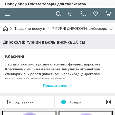
Hobbу Shop Odessa товары для творчества
Товари та послуги
ФІГУРНІ ДИРОКОЛИ, эмбоссеры, фігу
Дирокол фігурний важіль висічка 1,8 см
Класичні
Ласкаво просимо в розділ класичних фігурних дироколів.
Класичними ми їх назвали через відсутність якої-небудь
специфіки в їх роботі (властивої, наприклад, дыроколам
краю, кута або граничного доступу).
Показати все
Дироколи відрізняються мотивом (малюнком), величиною
леза (як наслідок - величиною малюнка) і щільністю
матеріалу, з яким дирокол може справно працювати.
Сортування
0
Фільтри
Даний інструмент застосовується для створення
декоративних (в залежності від малюнка леза) отворів в
папері, картоні та інших матеріалах, щільність яких